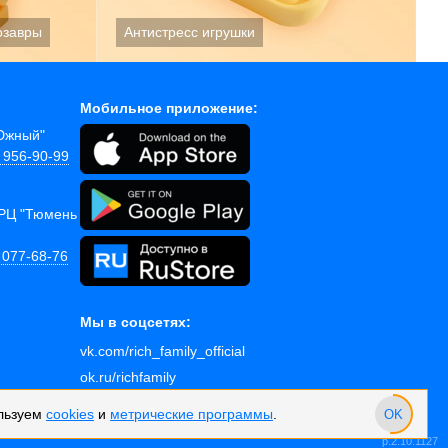
Мобильное приложение:
"Южный"
) 956-90-99
ТРЦ "Тюмень
 077-68-76
Мы в соцсетях:
vk.com/rich_family_official
ok.ru/richfamily
льзуем
cookies
и
метрические программы
.
OK
© Rich Family, 2011-2026
p.2.10.1127