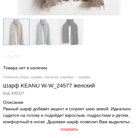
45х210
Товара нет в наличии
Головные уборы, шарфы, перчатки, варежки
Шарфы
Шарф KEANU W-W_24577 женский
Код: 430327
Описание
Рваный шарф добавит акцент и согреет шею зимой. Идеально
садится на голову и подойдет взрослым, подросткам и детям,
комфортный в носке. Дырявая шарф позволит Вам выделиться.
Декоративные дырочки и ровная вязка – стильный элемент.
показать
Рванка сочетается со стилем гранж, панк, готика. Шарф