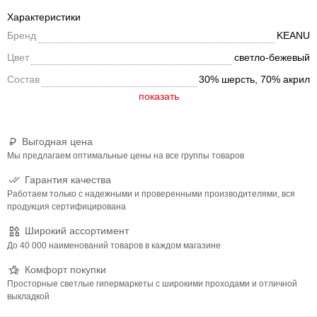
поможет создать яркий эффектный образ, станет крутым
Характеристики
акцентом и дополнит образ. Подойдет под куртку, пуховик,
Бренд
KEANU
дубленку-авиатор, пальто.
Цвет
светло-бежевый
Состав
30% шерсть, 70% акрил
Выгодная цена
Мы предлагаем оптимальные цены на все группы товаров
Гарантия качества
Работаем только с надежными и проверенными производителями, вся
продукция сертифицирована
Широкий ассортимент
До 40 000 наименований товаров в каждом магазине
Комфорт покупки
Просторные светлые гипермаркеты с широкими проходами и отличной
выкладкой