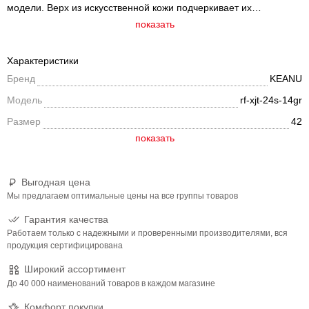
модели. Верх из искусственной кожи подчеркивает их
спортивный характер и обеспечивает долговечность. Мягкий
показать
текстильный подклад и стелька дарят комфорт при каждой
прогулке. Подошва из ПВХ обладает отличными
Характеристики
амортизационными свойствами и устойчивостью к износу.
Бренд
KEANU
Классический шнурок позволяет надежно зафиксировать
ботинки на ноге
Модель
rf-xjt-24s-14gr
Размер
42
Выгодная цена
Мы предлагаем оптимальные цены на все группы товаров
Гарантия качества
Работаем только с надежными и проверенными производителями, вся
продукция сертифицирована
Широкий ассортимент
До 40 000 наименований товаров в каждом магазине
Комфорт покупки