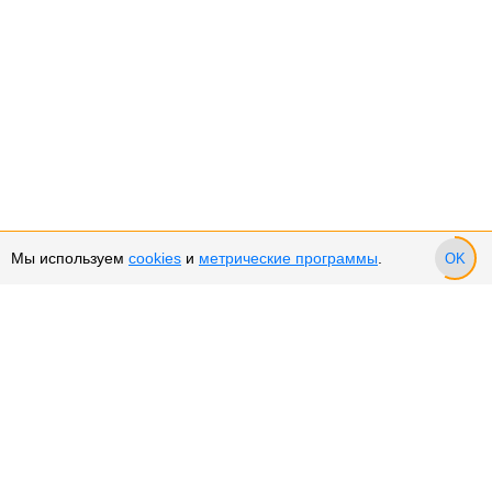
Мы используем
cookies
и
метрические программы
.
OK
Сервис и поддержка
Оплата частями
Подарочные сертификаты